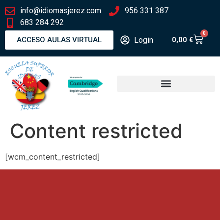
info@idiomasjerez.com
956 331 387
683 284 292
0
Login
ACCESO AULAS VIRTUAL
0,00
€
Content restricted
[wcm_content_restricted]