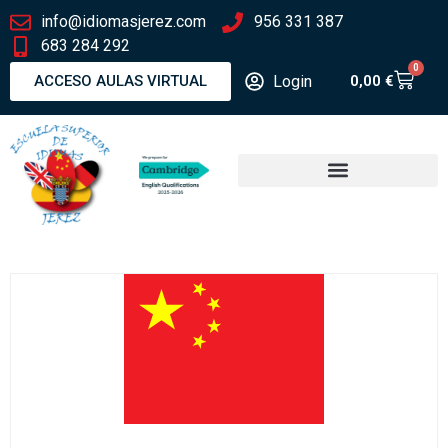
info@idiomasjerez.com
956 331 387
683 284 292
0
Login
ACCESO AULAS VIRTUAL
0,00
€