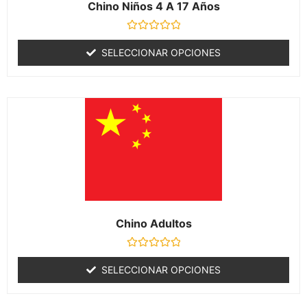
Chino Niños 4 A 17 Años
Valorado
con
SELECCIONAR OPCIONES
0
de
5
Chino Adultos
Valorado
con
SELECCIONAR OPCIONES
0
de
5