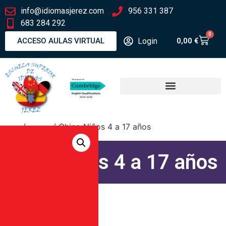
info@idiomasjerez.com
956 331 387
683 284 292
0
Login
ACCESO AULAS VIRTUAL
0,00
€
Inicio
/
Chino
/ Chino Niños 4 a 17 años
Chino Niños 4 a 17 años
Niveles