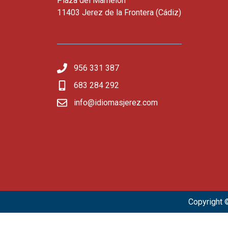
Plaza del Mamelón
11403 Jerez de la Frontera (Cádiz)
956 331 387
683 284 292
info@idiomasjerez.com
Copyright 