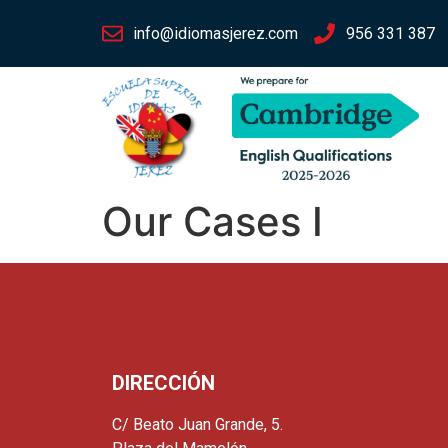
info@idiomasjerez.com
956 331 387
Our Cases I
DIRECCIÓN
C/ Beato Juan Grande, 5.