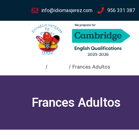
info@idiomasjerez.com
956 331 387
Inicio
/
Francés
/ Frances Adultos
Frances Adultos