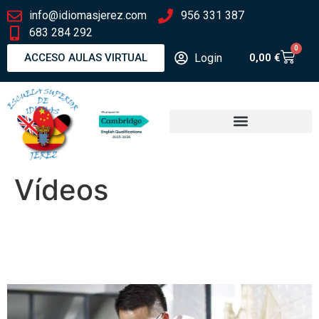
info@idiomasjerez.com
956 331 387
683 284 292
0
Login
ACCESO AULAS VIRTUAL
0,00
€
Vídeos
Future where technology
creates good jobs